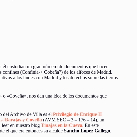
y en él custodian un gran número de documentos que hacen
os confines (Confinia-> Cobeña?) de los alfoces de Madrid,
tivos a los lindes con Madrid y los derechos sobre las tierras
» o «Coveña», nos dan una idea de los documentos que
 del Archivo de Villa es el
Privilegio de Enrique II
s, Barajas y Coveña
(AVM SEC – 3 – 176 – 14), un
n leer en nuestro blog
Tinajas en la Cueva
. En este
te el que era entonces su alcalde
Sancho López Gallego
,