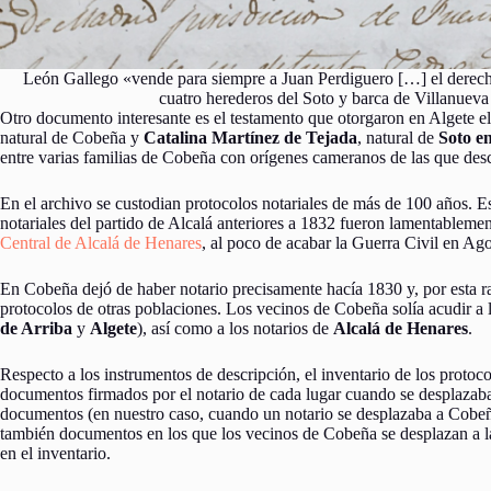
León Gallego «vende para siempre a Juan Perdiguero […] el derech
cuatro herederos del Soto y barca de Villanueva 
Otro documento interesante es el testamento que otorgaron en Algete 
natural de Cobeña y
Catalina Martínez de Tejada
, natural de
Soto e
entre varias familias de Cobeña con orígenes cameranos de las que de
En el archivo se custodian protocolos notariales de más de 100 años. E
notariales del partido de Alcalá anteriores a 1832 fueron lamentablemen
Central de Alcalá de Henares
, al poco de acabar la Guerra Civil en Ag
En Cobeña dejó de haber notario precisamente hacía 1830 y, por esta
protocolos de otras poblaciones. Los vecinos de Cobeña solía acudir a 
de Arriba
y
Algete
), así como a los notarios de
Alcalá de Henares
.
Respecto a los instrumentos de descripción, el inventario de los proto
documentos firmados por el notario de cada lugar cuando se desplazaba 
documentos (en nuestro caso, cuando un notario se desplazaba a Cobeñ
también documentos en los que los vecinos de Cobeña se desplazan a la
en el inventario.