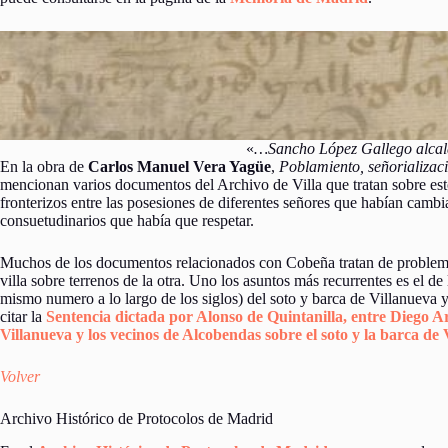
«
…Sancho López Gallego alcald
En la obra de
Carlos Manuel Vera Yagüe
,
Poblamiento, señorializaci
mencionan varios documentos del Archivo de Villa que tratan sobre esto
fronterizos entre las posesiones de diferentes señores que habían cambi
consuetudinarios que había que respetar.
Muchos de los documentos relacionados con Cobeña tratan de problemas
villa sobre terrenos de la otra. Uno los asuntos más recurrentes es el de
mismo numero a lo largo de los siglos) del soto y barca de Villanueva y
citar la
Sentencia dictada por Alonso de Quintanilla, entre Diego Ar
Villanueva y los vecinos de Alcobendas sobre el soto y la barca de
Volver
Archivo Histórico de Protocolos de Madrid