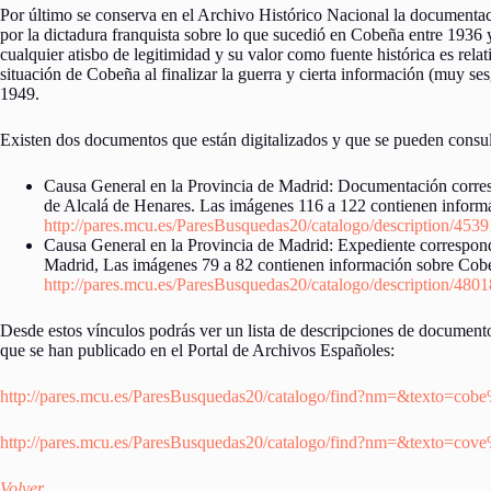
Por último se conserva en el Archivo Histórico Nacional la documenta
por la dictadura franquista sobre lo que sucedió en Cobeña entre 193
cualquier atisbo de legitimidad y su valor como fuente histórica es rela
situación de Cobeña al finalizar la guerra y cierta información (muy ses
1949.
Existen dos documentos que están digitalizados y que se pueden consulta
Causa General en la Provincia de Madrid: Documentación correspo
de Alcalá de Henares. Las imágenes 116 a 122 contienen inform
http://pares.mcu.es/ParesBusquedas20/catalogo/description/453
Causa General en la Provincia de Madrid: Expediente correspondi
Madrid, Las imágenes 79 a 82 contienen información sobre Cob
http://pares.mcu.es/ParesBusquedas20/catalogo/description/480
Desde estos vínculos podrás ver un lista de descripciones de documen
que se han publicado en el Portal de Archivos Españoles:
http://pares.mcu.es/ParesBusquedas20/catalogo/find?nm=&texto=c
http://pares.mcu.es/ParesBusquedas20/catalogo/find?nm=&texto=c
Volver