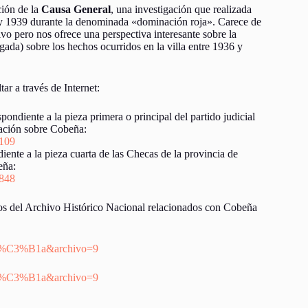
ción de la
Causa General
, una investigación que realizada
6 y 1939 durante la denominada «dominación roja». Carece de
tivo pero nos ofrece una perspectiva interesante sobre la
gada) sobre los hechos ocurridos en la villa entre 1936 y
r a través de Internet:
ndiente a la pieza primera o principal del partido judicial
ación sobre Cobeña:
9109
ente a la pieza cuarta de las Checas de la provincia de
eña:
1848
tos del Archivo Histórico Nacional relacionados con Cobeña
obe%C3%B1a&archivo=9
ove%C3%B1a&archivo=9