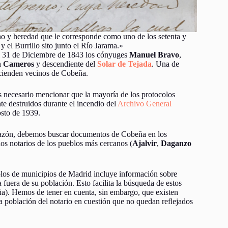
o y heredad que le corresponde como uno de los setenta y
y el Burrillo sito junto el Río Jarama.»
el 31 de Diciembre de 1843 los cónyuges
Manuel Bravo
,
n Cameros
y descendiente del
Solar de Tejada
. Una de
scienden vecinos de Cobeña.
s necesario mencionar que la mayoría de los protocolos
te destruidos durante el incendio del
Archivo General
osto de 1939.
 razón, debemos buscar documentos de Cobeña en los
los notarios de los pueblos más cercanos (
Ajalvir
,
Daganzo
colos de municipios de Madrid incluye información sobre
fuera de su población. Esto facilita la búsqueda de estos
a). Hemos de tener en cuenta, sin embargo, que existen
 población del notario en cuestión que no quedan reflejados